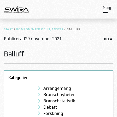
Skip to content
Meny
START
/
KOMPONENTER OCH TJÄNSTER
/
BALLUFF
Publicerad
29 november 2021
DELA
Balluff
Kategorier
Arrangemang
Branschnyheter
Branschstatistik
Debatt
Forskning