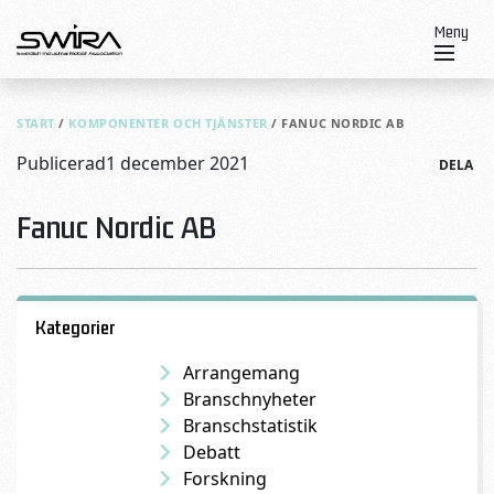
Skip to content
Meny
START
/
KOMPONENTER OCH TJÄNSTER
/
FANUC NORDIC AB
Publicerad
1 december 2021
DELA
Fanuc Nordic AB
Kategorier
Arrangemang
Branschnyheter
Branschstatistik
Debatt
Forskning