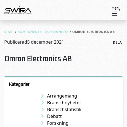
Skip to content
Meny
START
/
KOMPONENTER OCH TJÄNSTER
/
OMRON ELECTRONICS AB
Publicerad
5 december 2021
DELA
Omron Electronics AB
Kategorier
Arrangemang
Branschnyheter
Branschstatistik
Debatt
Forskning