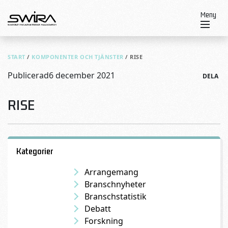
Skip to content
Meny
START
/
KOMPONENTER OCH TJÄNSTER
/
RISE
Publicerad
6 december 2021
DELA
RISE
Kategorier
Arrangemang
Branschnyheter
Branschstatistik
Debatt
Forskning