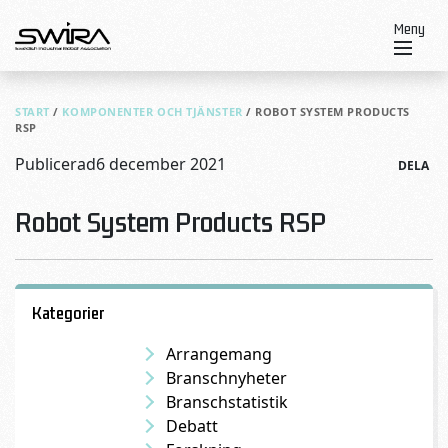
Skip to content
Meny
START
/
KOMPONENTER OCH TJÄNSTER
/
ROBOT SYSTEM PRODUCTS
RSP
Publicerad
6 december 2021
DELA
Robot System Products RSP
Kategorier
Arrangemang
Branschnyheter
Branschstatistik
Debatt