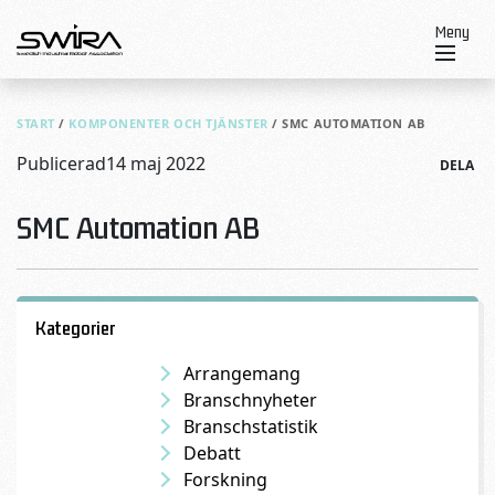
Skip to content
Meny
START
/
KOMPONENTER OCH TJÄNSTER
/
SMC AUTOMATION AB
Publicerad
14 maj 2022
DELA
SMC Automation AB
Kategorier
Arrangemang
Branschnyheter
Branschstatistik
Debatt
Forskning