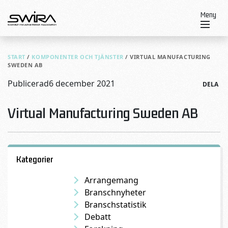
Skip to content
Meny
START
/
KOMPONENTER OCH TJÄNSTER
/
VIRTUAL MANUFACTURING
SWEDEN AB
Publicerad
6 december 2021
DELA
Virtual Manufacturing Sweden AB
Kategorier
Arrangemang
Branschnyheter
Branschstatistik
Debatt