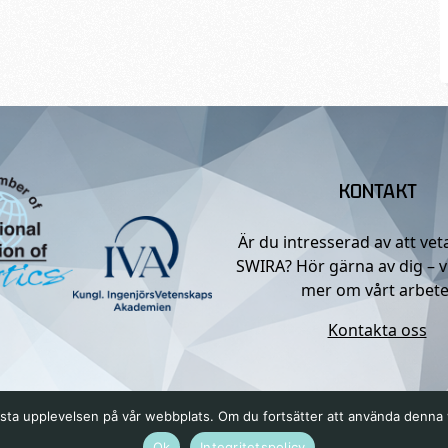
KONTAKT
Är du intresserad av att ve
SWIRA? Hör gärna av dig – v
mer om vårt arbete
Kontakta oss
n bästa upplevelsen på vår webbplats. Om du fortsätter att använda denn
Ok
Integritetspolicy