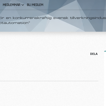
MEDLEMMAR
BLI MEDLEM
r en konkurrenskraftig svensk tillverkningsindus
otautomation”
DELA