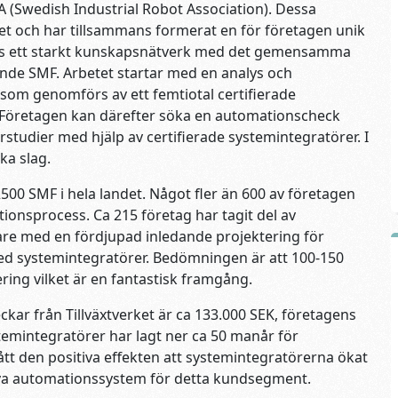
(Swedish Industrial Robot Association). Dessa
t och har tillsammans formerat en för företagen unik
ts ett starkt kunskapsnätverk med det gemensamma
kande SMF. Arbetet startar med en analys och
om genomförs av ett femtiotal certifierade
 Företagen kan därefter söka en automationscheck
studier med hjälp av certifierade systemintegratörer. I
ka slag.
 2500 SMF i hela landet. Något fler än 600 av företagen
ionsprocess. Ca 215 företag har tagit del av
dare med en fördjupad inledande projektering för
ed systemintegratörer. Bedömningen är att 100-150
ring vilket är en fantastisk framgång.
ar från Tillväxtverket är ca 133.000 SEK, företagens
temintegratörer har lagt ner ca 50 manår för
tt den positiva effekten att systemintegratörerna ökat
iva automationssystem för detta kundsegment.