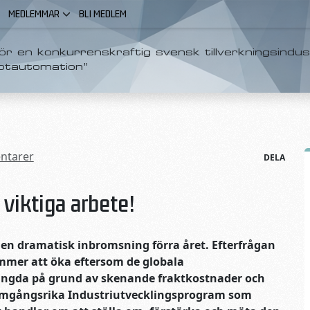
MEDLEMMAR
BLI MEDLEM
r en konkurrenskraftig svensk tillverkningsindus
otautomation”
ntarer
DELA
 viktiga arbete!
 en dramatisk inbromsning förra året. Efterfrågan
mmer att öka eftersom de globala
rängda på grund av skenande fraktkostnader och
ramgångsrika Industriutvecklingsprogram som