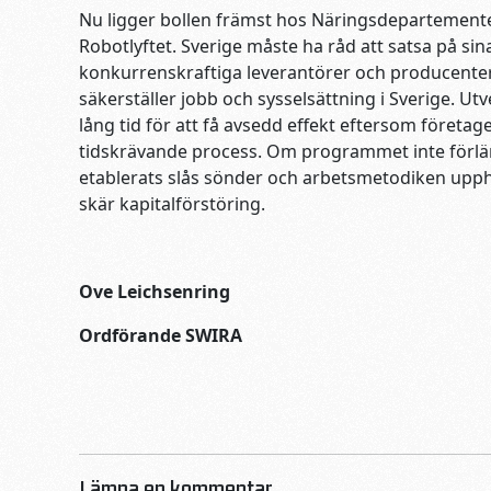
Nu ligger bollen främst hos Näringsdepartementet
Robotlyftet. Sverige måste ha råd att satsa på sin
konkurrenskraftiga leverantörer och producente
säkerställer jobb och sysselsättning i Sverige. U
lång tid för att få avsedd effekt eftersom företage
tidskrävande process. Om programmet inte för
etablerats slås sönder och arbetsmetodiken upphö
skär kapitalförstöring.
Ove Leichsenring
Ordförande SWIRA
Lämna en kommentar