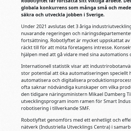
Robotlyftet får fortsätta sitt viktiga arbete. 
globala konkurrens som många små och medels
säkra och utveckla jobben i Sverige.
Under 2021 avslutas det 3 åriga industriutveckli
nuvarande regeringen och näringsdepartementet 
fortsättning. Robotlyftet är mycket uppskattat av 
räckt till för att möta företagens intresse. Kons
hjälpen med att gå vidare med sina automations oc
Internationell statistik visar att industrirobotanv
stor potential att öka automatiseringen speciellt h
automatisera och digitalisera produktionsproce
ofta saknar nödvändiga kunskaper om vilka prod
den tidigare näringsministern Mikael Damberg Til
utvecklingsprogram inom ramen för Smart Industr
robotisering i tillverkande SMF.
Robotlyftet genomförs med ett enhetligt och effekt
nätverk (Industriella Utvecklings Centra) i samar