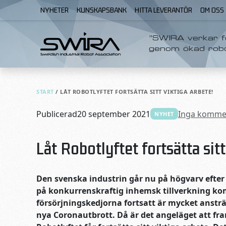
Skip to content
NYHETER
KUNSKAPSBANK
HITTA LEVERANTÖR
OM OSS
”SWIRA verkar fö
genom ökad rob
START
/
LÅT ROBOTLYFTET FORTSÄTTA SITT VIKTIGA ARBETE!
Publicerad
20 september 2021
Inga komme
NYHET
Låt Robotlyftet fortsätta sitt
Den svenska industrin går nu på högvarv efter
på konkurrenskraftig inhemsk tillverkning ko
försörjningskedjorna fortsatt är mycket anst
nya Coronautbrott. Då är det angeläget att f