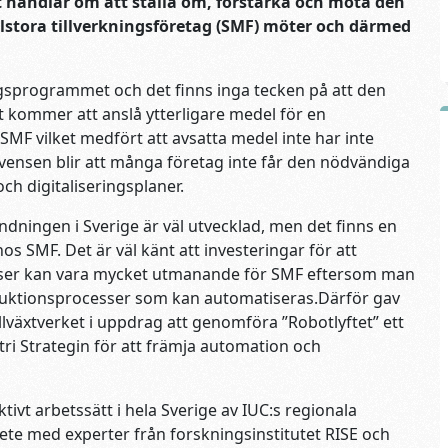
Det handlar om att ställa om, förstärka och möta den
tora tillverkningsföretag (SMF) möter och därmed
ngsprogrammet och det finns inga tecken på att den
kommer att anslå ytterligare medel för en
SMF vilket medfört att avsatta medel inte har inte
ekvensen blir att många företag inte får den nödvändiga
h digitaliseringsplaner.
ändningen i Sverige är väl utvecklad, men det finns en
os SMF. Det är väl känt att investeringar för att
sser kan vara mycket utmanande för SMF eftersom man
uktionsprocesser som kan automatiseras.Därför gav
lväxtverket i uppdrag att genomföra ”Robotlyftet” ett
i Strategin för att främja automation och
ivt arbetssätt i hela Sverige av IUC:s regionala
bete med experter från forskningsinstitutet RISE och