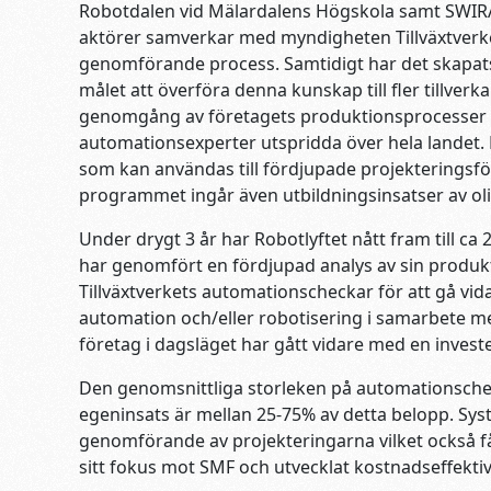
Robotdalen vid Mälardalens Högskola samt SWIRA 
aktörer samverkar med myndigheten Tillväxtverke
genomförande process. Samtidigt har det skapa
målet att överföra denna kunskap till fler tillver
genomgång av företagets produktionsprocesser s
automationsexperter utspridda över hela landet.
som kan användas till fördjupade projekteringsför
programmet ingår även utbildningsinsatser av oli
Under drygt 3 år har Robotlyftet nått fram till ca
har genomfört en fördjupad analys av sin produkt
Tillväxtverkets automationscheckar för att gå vi
automation och/eller robotisering i samarbete m
företag i dagsläget har gått vidare med en investe
Den genomsnittliga storleken på automationscheck
egeninsats är mellan 25-75% av detta belopp. Sys
genomförande av projekteringarna vilket också få
sitt fokus mot SMF och utvecklat kostnadseffekt