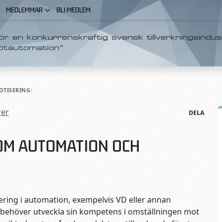
MEDLEMMAR
BLI MEDLEM
r en konkurrenskraftig svensk tillverkningsindus
otautomation”
TISERING:
er
DELA
NOM AUTOMATION OCH
ering i automation, exempelvis VD eller annan
 behöver utveckla sin kompetens i omställningen mot