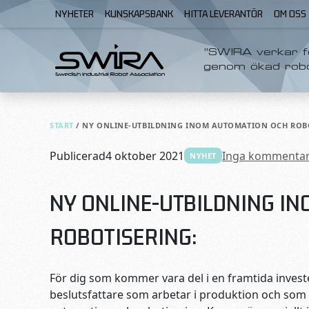
Skip to content
NYHETER
KUNSKAPSBANK
HITTA LEVERANTÖR
OM OSS
”SWIRA verkar fö
genom ökad rob
START
/
NY ONLINE-UTBILDNING INOM AUTOMATION OCH ROBO
Publicerad
4 oktober 2021
Inga kommentar
NYHET
NY ONLINE-UTBILDNING I
ROBOTISERING:
För dig som kommer vara del i en framtida invest
beslutsfattare som arbetar i produktion och som