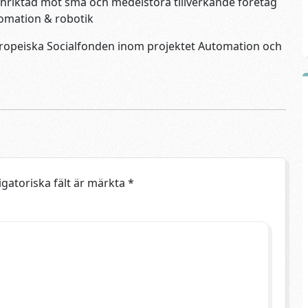
 inriktad mot små och medelstora tillverkande företag
omation & robotik
Europeiska Socialfonden inom projektet Automation och
igatoriska fält är märkta
*