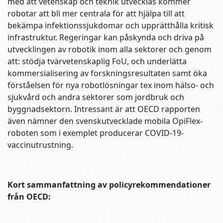
med att vetenskap och teknik utvecklas kommer
robotar att bli mer centrala för att hjälpa till att
bekämpa infektionssjukdomar och upprätthålla kritisk
infrastruktur. Regeringar kan påskynda och driva på
utvecklingen av robotik inom alla sektorer och genom
att: stödja tvärvetenskaplig FoU, och underlätta
kommersialisering av forskningsresultaten samt öka
förståelsen för nya robotlösningar tex inom hälso- och
sjukvård och andra sektorer som jordbruk och
byggnadsektorn. Intressant är att OECD rapporten
även nämner den svenskutvecklade mobila OpiFlex-
roboten som i exemplet producerar COVID-19-
vaccinutrustning.
Kort sammanfattning av policyrekommendationer
från OECD: