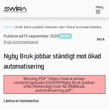
Skip to content
Meny
START
/
NYBY BRUK JOBBAR STÄNDIGT MOT ÖKAD AUTOMATISERING
Publicerad
10 september 2020
NYHET
DELA
Inga kommentarer
Nyby Bruk jobbar ständigt mot ökad
automatisering
Missing PDF "https://swira.se/wp-
content/uploads/2020/09/Nyby-Bruk-jobbar-
st%C3%A4ndigt-mot-%C3%B6kad-
automatisering.pdf".
Lämna en kommentar