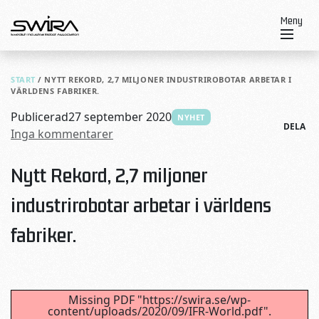
Skip to content
Meny
START
/
NYTT REKORD, 2,7 MILJONER INDUSTRIROBOTAR ARBETAR I
VÄRLDENS FABRIKER.
Publicerad
27 september 2020
NYHET
DELA
Inga kommentarer
Nytt Rekord, 2,7 miljoner
industrirobotar arbetar i världens
fabriker.
Missing PDF "https://swira.se/wp-
content/uploads/2020/09/IFR-World.pdf".