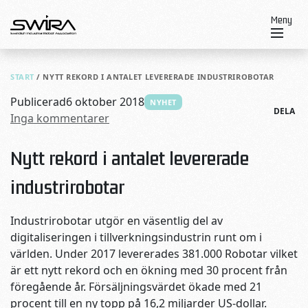
Skip to content
Meny
START
/
NYTT REKORD I ANTALET LEVERERADE INDUSTRIROBOTAR
Publicerad
6 oktober 2018
NYHET
DELA
Inga kommentarer
Nytt rekord i antalet levererade
industrirobotar
Industrirobotar utgör en väsentlig del av
digitaliseringen i tillverkningsindustrin runt om i
världen. Under 2017 levererades 381.000 Robotar vilket
är ett nytt rekord och en ökning med 30 procent från
föregående år. Försäljningsvärdet ökade med 21
procent till en ny topp på 16,2 miljarder US-dollar.