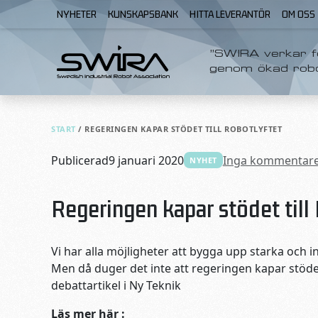
Skip to content
NYHETER
KUNSKAPSBANK
HITTA LEVERANTÖR
OM OSS
”SWIRA verkar fö
genom ökad rob
START
/
REGERINGEN KAPAR STÖDET TILL ROBOTLYFTET
Publicerad
9 januari 2020
Inga kommentar
NYHET
Regeringen kapar stödet till
Vi har alla möjligheter att bygga upp starka och i
Men då duger det inte att regeringen kapar stödet 
debattartikel i Ny Teknik
Läs mer här :