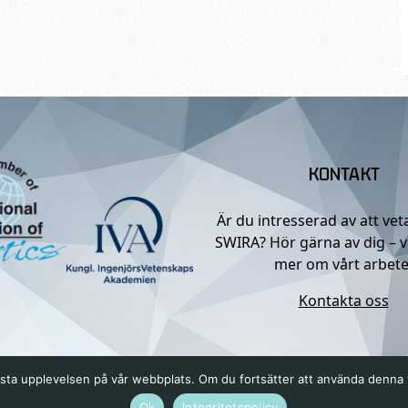
KONTAKT
Är du intresserad av att ve
SWIRA? Hör gärna av dig – v
mer om vårt arbete
Kontakta oss
n bästa upplevelsen på vår webbplats. Om du fortsätter att använda denn
Ok
Integritetspolicy