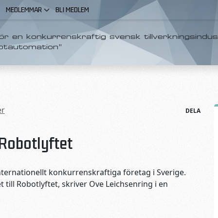
MEDLEMMAR
BLI MEDLEM
r en konkurrenskraftig svensk tillverkningsindus
otautomation”
er
DELA
 Robotlyftet
nternationellt konkurrenskraftiga företag i Sverige.
till Robotlyftet, skriver Ove Leichsenring i en