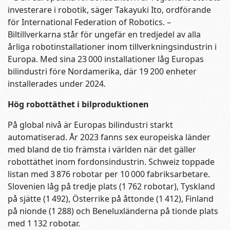
investerare i robotik, säger Takayuki Ito, ordförande
för International Federation of Robotics. –
Biltillverkarna står för ungefär en tredjedel av alla
årliga robotinstallationer inom tillverkningsindustrin i
Europa. Med sina 23 000 installationer låg Europas
bilindustri före Nordamerika, där 19 200 enheter
installerades under 2024.
Hög robottäthet i bilproduktionen
På global nivå är Europas bilindustri starkt
automatiserad. År 2023 fanns sex europeiska länder
med bland de tio främsta i världen när det gäller
robottäthet inom fordonsindustrin. Schweiz toppade
listan med 3 876 robotar per 10 000 fabriksarbetare.
Slovenien låg på tredje plats (1 762 robotar), Tyskland
på sjätte (1 492), Österrike på åttonde (1 412), Finland
på nionde (1 288) och Beneluxländerna på tionde plats
med 1 132 robotar.