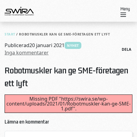
Skip to content
Meny
START
/
ROBOTMUSKLER KAN GE SME-FÖRETAGEN ETT LYFT
Publicerad
20 januari 2021
NYHET
DELA
Inga kommentarer
Robotmuskler kan ge SME-företagen
ett lyft
Missing PDF "https://swira.se/wp-
content/uploads/2021/01/Robotmuskler-kan-ge-SME-
1.pdf".
Lämna en kommentar