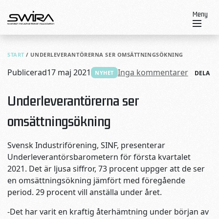
Skip to content
Meny
START
/
UNDERLEVERANTÖRERNA SER OMSÄTTNINGSÖKNING
Publicerad
17 maj 2021
Inga kommentarer
NYHET
DELA
Underleverantörerna ser
omsättningsökning
Svensk Industriförening, SINF, presenterar
Underleverantörsbarometern för första kvartalet
2021. Det är ljusa siffror, 73 procent uppger att de ser
en omsättningsökning jämfört med föregående
period. 29 procent vill anställa under året.
-Det har varit en kraftig återhämtning under början av