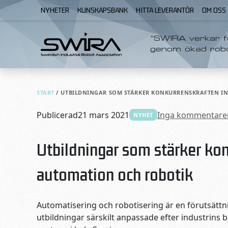
Skip to content
NYHETER
KUNSKAPSBANK
HITTA LEVERANTÖR
OM OSS
”SWIRA verkar fö
genom ökad rob
START
/
UTBILDNINGAR SOM STÄRKER KONKURRENSKRAFTEN I
Publicerad
21 mars 2021
Inga kommentare
NYHET
Utbildningar som stärker ko
automation och robotik
Automatisering och robotisering är en förutsättni
utbildningar särskilt anpassade efter industrins b