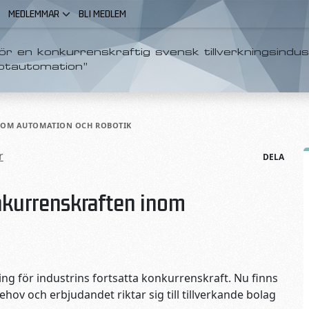
MEDLEMMAR
BLI MEDLEM
r en konkurrenskraftig svensk tillverkningsindus
otautomation”
NOM AUTOMATION OCH ROBOTIK
r
DELA
nkurrenskraften inom
ng för industrins fortsatta konkurrenskraft. Nu finns
ehov och erbjudandet riktar sig till tillverkande bolag