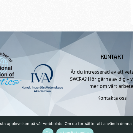
KONTAKT
Är du intresserad av att ve
SWIRA? Hör gärna av dig – v
mer om vårt arbete
Kontakta oss
n bästa upplevelsen på vår webbplats. Om du fortsätter att använda denn
Ok
Integritetspolicy