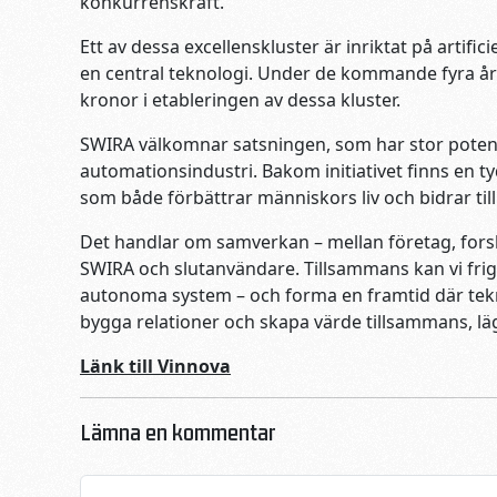
konkurrenskraft.
Ett av dessa excellenskluster är inriktat på artifi
en central teknologi. Under de kommande fyra år
kronor i etableringen av dessa kluster.
SWIRA välkomnar satsningen, som har stor potenti
automationsindustri. Bakom initiativet finns en t
som både förbättrar människors liv och bidrar till
Det handlar om samverkan – mellan företag, forska
SWIRA och slutanvändare. Tillsammans kan vi frigö
autonoma system – och forma en framtid där tek
bygga relationer och skapa värde tillsammans, läg
Länk till Vinnova
Lämna en kommentar