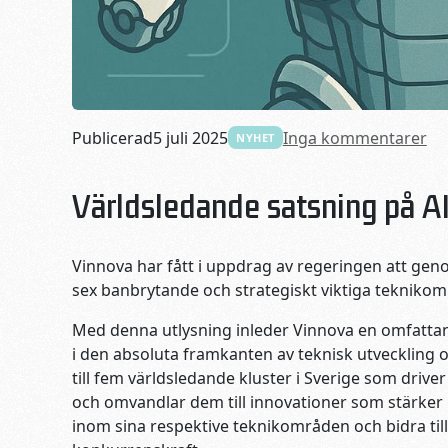
Publicerad
5 juli 2025
Inga kommentarer
NYHET
Världsledande satsning på AI
Vinnova har fått i uppdrag av regeringen att gen
sex banbrytande och strategiskt viktiga tekniko
Med denna utlysning inleder Vinnova en omfatta
i den absoluta framkanten av teknisk utveckling o
till fem världsledande kluster i Sverige som driv
och omvandlar dem till innovationer som stärker 
inom sina respektive teknikområden och bidra till