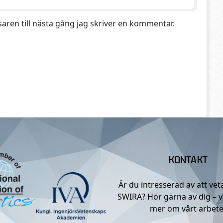
aren till nästa gång jag skriver en kommentar.
KONTAKT
Är du intresserad av att ve
SWIRA? Hör gärna av dig – v
mer om vårt arbete