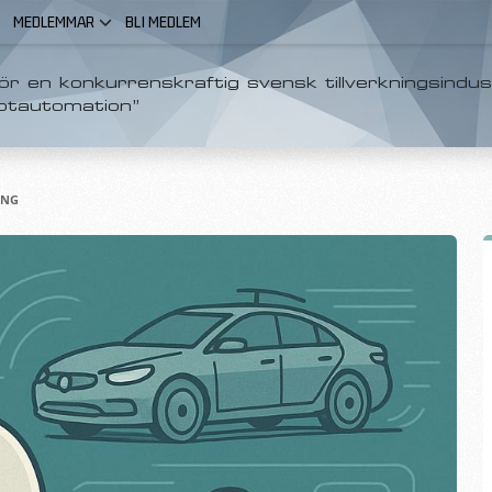
MEDLEMMAR
BLI MEDLEM
r en konkurrenskraftig svensk tillverkningsindus
otautomation”
ING