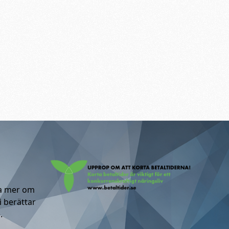
ta mer om
i berättar
.