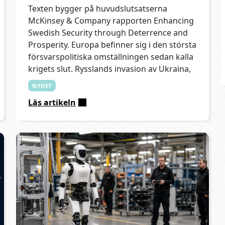
Texten bygger på huvudslutsatserna
McKinsey & Company rapporten Enhancing
Swedish Security through Deterrence and
Prosperity. Europa befinner sig i den största
försvarspolitiska omställningen sedan kalla
krigets slut. Rysslands invasion av Ukraina,
NYHET
Läs artikeln
:
Produktivitet
blir
Sveriges
nästa
försvarsförmåga