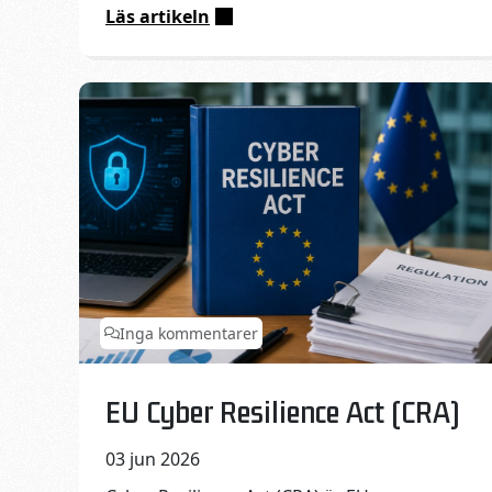
Läs artikeln
:
Robotarna
tar
inte
jobben
–
de
gör
länder
rikare
Inga kommentarer
Published on:
Categories:
EU Cyber Resilience Act (CRA)
03 jun 2026