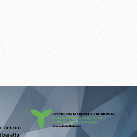
ta mer om
i berättar