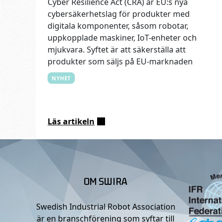
Cyber Resilience Act (CRA) är EU:s nya
cybersäkerhetslag för produkter med
digitala komponenter, såsom robotar,
uppkopplade maskiner, IoT-enheter och
mjukvara. Syftet är att säkerställa att
produkter som säljs på EU-marknaden
NYHET
Läs artikeln
:
EU
Cyber
Resilience
Act
OM SWIRA
(CRA)
Swedish Industrial Robot Association
är en branschförening som syftar till