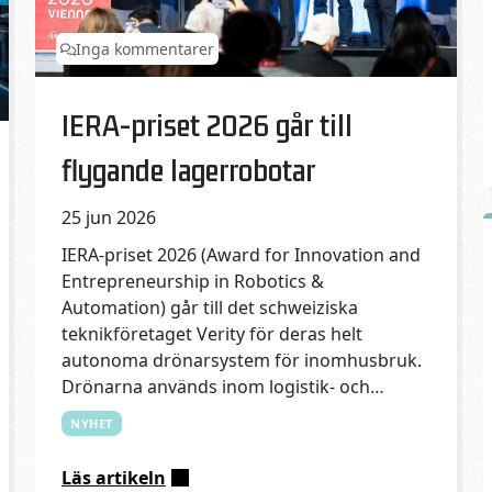
Inga kommentarer
Published on:
Categories:
IERA-priset 2026 går till
flygande lagerrobotar
25 jun 2026
IERA-priset 2026 (Award for Innovation and
Entrepreneurship in Robotics &
Automation) går till det schweiziska
teknikföretaget Verity för deras helt
autonoma drönarsystem för inomhusbruk.
Drönarna används inom logistik- och
detaljhandelsbranschen
NYHET
Läs artikeln
: