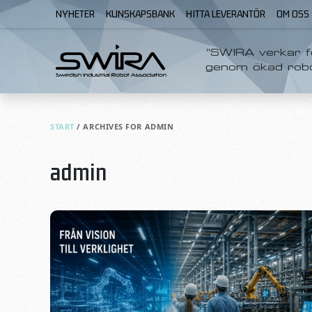
Skip to content
NYHETER
KUNSKAPSBANK
HITTA LEVERANTÖR
OM OSS
”SWIRA verkar fö
genom ökad rob
START
/
ARCHIVES FOR ADMIN
admin