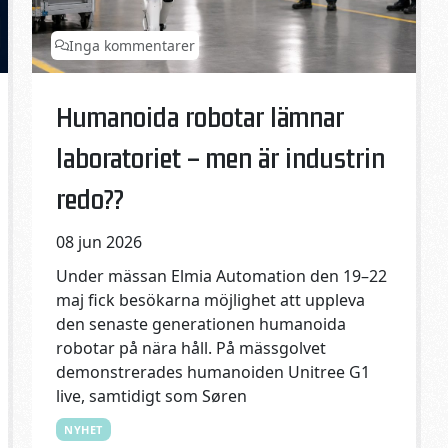
Inga kommentarer
Published on:
Categories:
Humanoida robotar lämnar
laboratoriet – men är industrin
redo??
08 jun 2026
Under mässan Elmia Automation den 19–22
maj fick besökarna möjlighet att uppleva
den senaste generationen humanoida
robotar på nära håll. På mässgolvet
demonstrerades humanoiden Unitree G1
live, samtidigt som Søren
NYHET