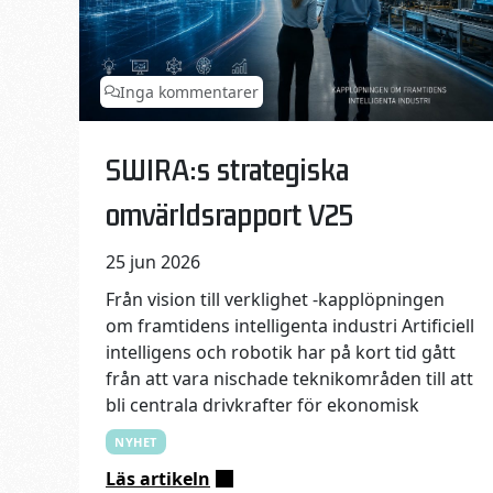
Inga kommentarer
Published on:
Categories:
SWIRA:s strategiska
omvärldsrapport V25
25 jun 2026
Från vision till verklighet -kapplöpningen
om framtidens intelligenta industri Artificiell
intelligens och robotik har på kort tid gått
från att vara nischade teknikområden till att
bli centrala drivkrafter för ekonomisk
NYHET
Läs artikeln
: