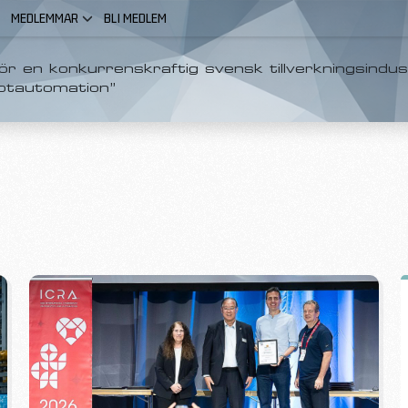
MEDLEMMAR
BLI MEDLEM
r en konkurrenskraftig svensk tillverkningsindus
otautomation”