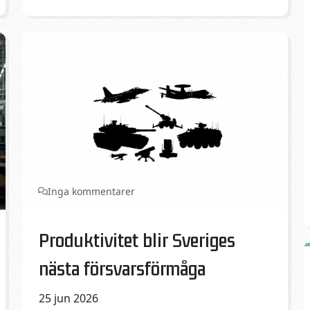
IERA-
priset
2026
går
till
flygande
lagerrobotar
Inga kommentarer
Published on:
Categories:
Produktivitet blir Sveriges
nästa försvarsförmåga
25 jun 2026