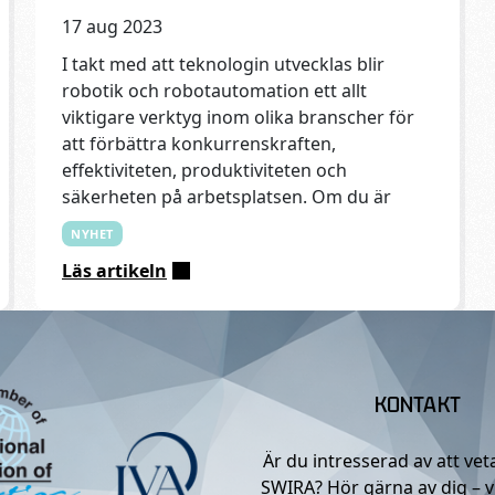
17 aug 2023
I takt med att teknologin utvecklas blir
robotik och robotautomation ett allt
viktigare verktyg inom olika branscher för
att förbättra konkurrenskraften,
effektiviteten, produktiviteten och
säkerheten på arbetsplatsen. Om du är
NYHET
Läs artikeln
:
IFR
lanserar
en
ny
KONTAKT
webbplats
–
Är du intresserad av att ve
go4robotics
SWIRA? Hör gärna av dig – v