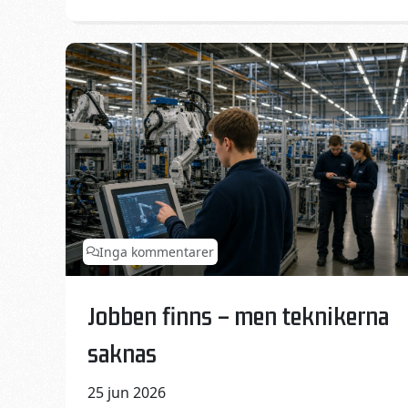
SWIRA:s
strategiska
omvärldsrapport
V25
Inga kommentarer
Published on:
Categories:
Jobben finns – men teknikerna
saknas
25 jun 2026