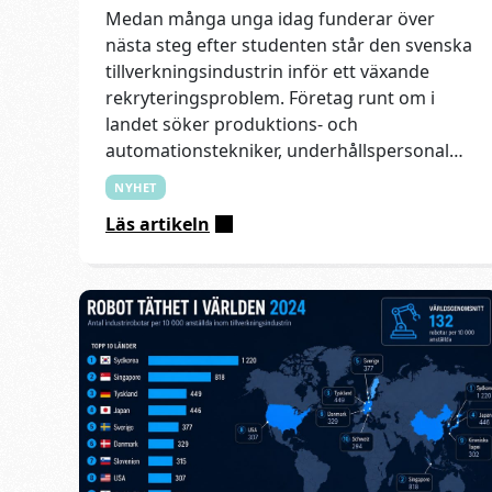
Medan många unga idag funderar över
nästa steg efter studenten står den svenska
tillverkningsindustrin inför ett växande
rekryteringsproblem. Företag runt om i
landet söker produktions- och
automationstekniker, underhållspersonal
och andra
NYHET
Läs artikeln
:
Jobben
finns
–
men
teknikerna
saknas