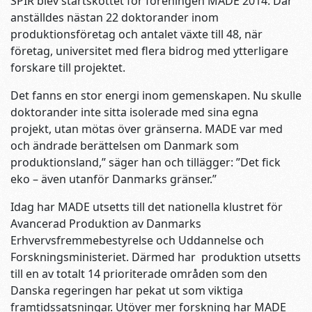
SPIR blev startskottet för föreningen MADE 2014. Där
anställdes nästan 22 doktorander inom
produktionsföretag och antalet växte till 48, när
företag, universitet med flera bidrog med ytterligare
forskare till projektet.
Det fanns en stor energi inom gemenskapen. Nu skulle
doktorander inte sitta isolerade med sina egna
projekt, utan mötas över gränserna. MADE var med
och ändrade berättelsen om Danmark som
produktionsland,” säger han och tillägger: ”Det fick
eko – även utanför Danmarks gränser.”
Idag har MADE utsetts till det nationella klustret för
Avancerad Produktion av Danmarks
Erhvervsfremmebestyrelse och Uddannelse och
Forskningsministeriet. Därmed har produktion utsetts
till en av totalt 14 prioriterade områden som den
Danska regeringen har pekat ut som viktiga
framtidssatsningar. Utöver mer forskning har MADE