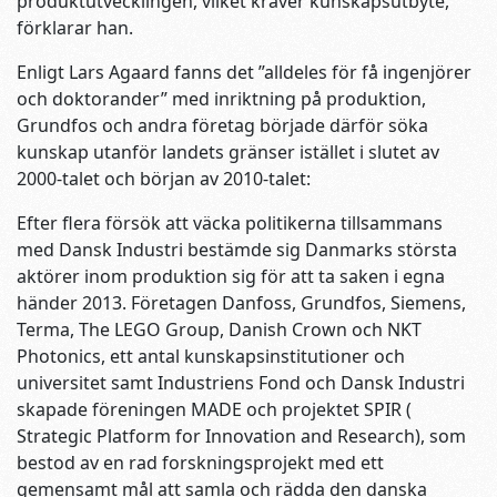
produktutvecklingen, vilket kräver kunskapsutbyte,”
förklarar han.
Enligt Lars Agaard fanns det ”alldeles för få ingenjörer
och doktorander” med inriktning på produktion,
Grundfos och andra företag började därför söka
kunskap utanför landets gränser istället i slutet av
2000-talet och början av 2010-talet:
Efter flera försök att väcka politikerna tillsammans
med Dansk Industri bestämde sig Danmarks största
aktörer inom produktion sig för att ta saken i egna
händer 2013. Företagen Danfoss, Grundfos, Siemens,
Terma, The LEGO Group, Danish Crown och NKT
Photonics, ett antal kunskapsinstitutioner och
universitet samt Industriens Fond och Dansk Industri
skapade föreningen MADE och projektet SPIR (
Strategic Platform for Innovation and Research), som
bestod av en rad forskningsprojekt med ett
gemensamt mål att samla och rädda den danska