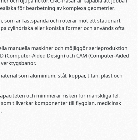
mer och djupa fickor. CNC-fräsar är kapabla att jobba i
m idealiska för bearbetning av komplexa geometrier.
, som är fastspända och roterar mot ett stationärt
kapa cylindriska eller koniska former och används ofta
nella manuella maskiner och möjliggör serieproduktion
CAD (Computer-Aided Design) och CAM (Computer-Aided
 verktygsbanor.
terial som aluminium, stål, koppar, titan, plast och
apaciteten och minimerar risken för mänskliga fel.
 som tillverkar komponenter till flygplan, medicinsk
.