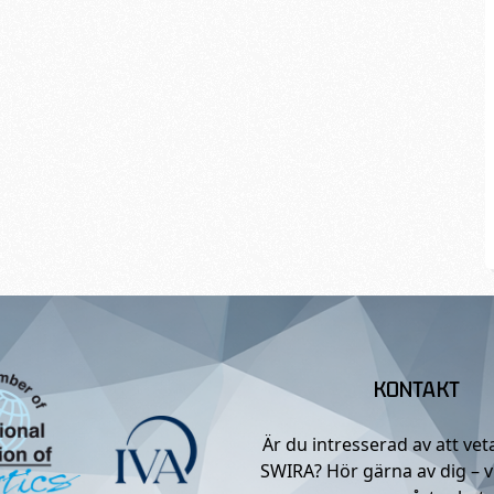
KONTAKT
Är du intresserad av att ve
SWIRA? Hör gärna av dig – v