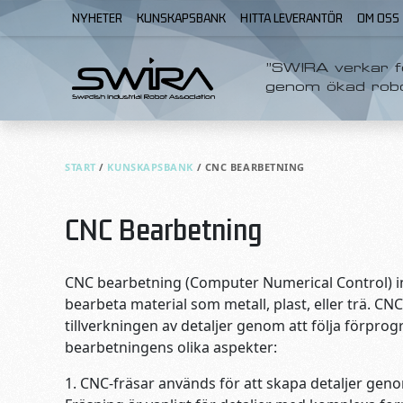
Skip to content
NYHETER
KUNSKAPSBANK
HITTA LEVERANTÖR
OM OSS
”SWIRA verkar fö
genom ökad rob
START
/
KUNSKAPSBANK
/
CNC BEARBETNING
CNC Bearbetning
CNC bearbetning (Computer Numerical Control) i
bearbeta material som metall, plast, eller trä. CN
tillverkningen av detaljer genom att följa förpro
bearbetningens olika aspekter:
1. CNC-fräsar används för att skapa detaljer geno