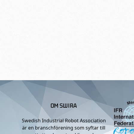
OM SWIRA
Swedish Industrial Robot Association
är en branschförening som syftar till