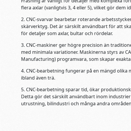
Fräsning är vanligt för detaljer med komplexa for
flera axlar (vanligtvis 3, 4 eller 5), vilket gör de
2. CNC-svarvar bearbetar roterande arbetsstycken
skärverktyg. Det är särskilt användbart för att s
för detaljer som axlar, bultar och rördelar.
3. CNC-maskiner ger högre precision än traditio
med minimala variationer. Maskinerna styrs av 
Manufacturing) programvara, som skapar exakta
4. CNC-bearbetning fungerar på en mängd olika ma
ibland även trä.
5. CNC-bearbetning sparar tid, ökar produktionsk
Detta gör det särskilt användbart inom industrier
utrustning, bilindustri och många andra områden