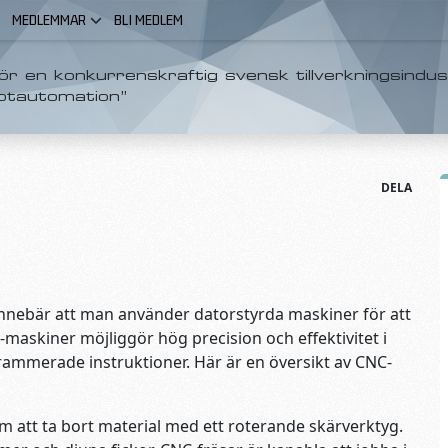
MEDLEMMAR
BLI MEDLEM
r en konkurrenskraftig svensk tillverkningsindus
otautomation”
DELA
nnebär att man använder datorstyrda maskiner för att
C-maskiner möjliggör hög precision och effektivitet i
grammerade instruktioner. Här är en översikt av CNC-
m att ta bort material med ett roterande skärverktyg.