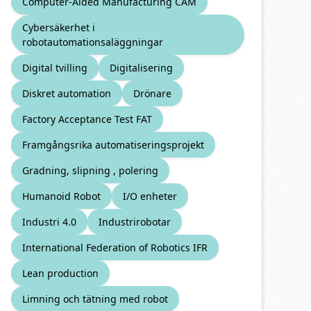
Computer-Aided Manufacturing CAM
Cybersäkerhet i
robotautomationsaläggningar
Digital tvilling
Digitalisering
Diskret automation
Drönare
Factory Acceptance Test FAT
Framgångsrika automatiseringsprojekt
Gradning, slipning , polering
Humanoid Robot
I/O enheter
Industri 4.0
Industrirobotar
International Federation of Robotics IFR
Lean production
Limning och tätning med robot