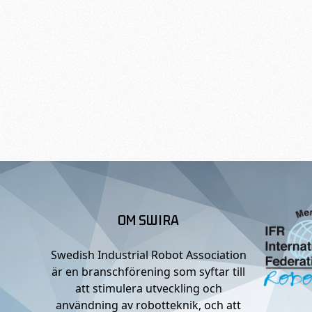
OM SWIRA
Swedish Industrial Robot Association
är en branschförening som syftar till
att stimulera utveckling och
användning av robotteknik, och att