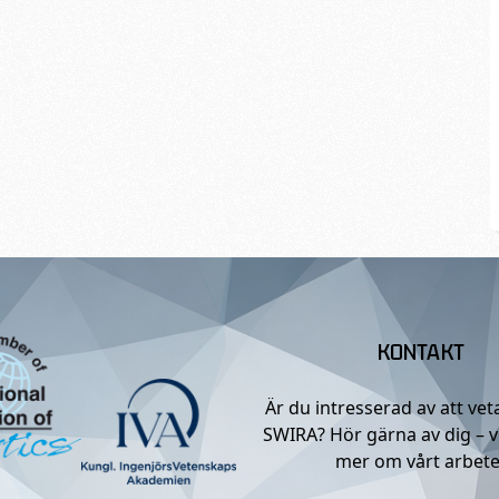
KONTAKT
Är du intresserad av att ve
SWIRA? Hör gärna av dig – v
mer om vårt arbete