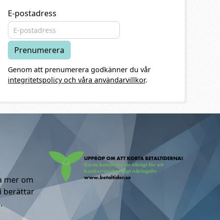
E-postadress
Genom att prenumerera godkänner du vår
integritetspolicy och våra användarvillkor
.
ta mer om
i berättar
.