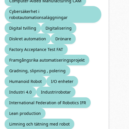
Computer-Aided Manufacturing CAM
Cybersäkerhet i
robotautomationsaläggningar
Digital tvilling
Digitalisering
Diskret automation
Drönare
Factory Acceptance Test FAT
Framgångsrika automatiseringsprojekt
Gradning, slipning , polering
Humanoid Robot
I/O enheter
Industri 4.0
Industrirobotar
International Federation of Robotics IFR
Lean production
Limning och tätning med robot