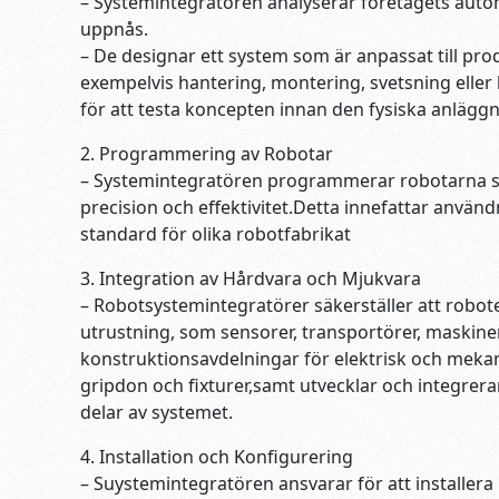
– Systemintegratören analyserar företagets auto
uppnås.
– De designar ett system som är anpassat till pro
exempelvis hantering, montering, svetsning eller 
för att testa koncepten innan den fysiska anläggni
2. Programmering av Robotar
– Systemintegratören programmerar robotarna så
precision och effektivitet.Detta innefattar anvä
standard för olika robotfabrikat
3. Integration av Hårdvara och Mjukvara
– Robotsystemintegratörer säkerställer att robo
utrustning, som sensorer, transportörer, maskin
konstruktionsavdelningar för elektrisk och meka
gripdon och fixturer,samt utvecklar och integre
delar av systemet.
4. Installation och Konfigurering
– Suystemintegratören ansvarar för att installera