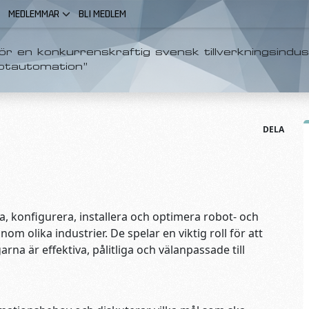
MEDLEMMAR
BLI MEDLEM
r en konkurrenskraftig svensk tillverkningsindus
otautomation”
DELA
, konfigurera, installera och optimera robot- och
m olika industrier. De spelar en viktig roll för att
na är effektiva, pålitliga och välanpassade till