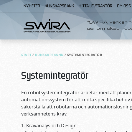
Skip to content
NYHETER
KUNSKAPSBANK
HITTA LEVERANTÖR
OM OSS
”SWIRA verkar fö
genom ökad rob
START
/
KUNSKAPSBANK
/
SYSTEMINTEGRATÖR
Systemintegratör
En robotsystemintegratör arbetar med att planera
automationssystem för att möta specifika behov ino
säkerställa att robotarna och automationslösningar
verksamhetens krav.
1. Kravanalys och Design