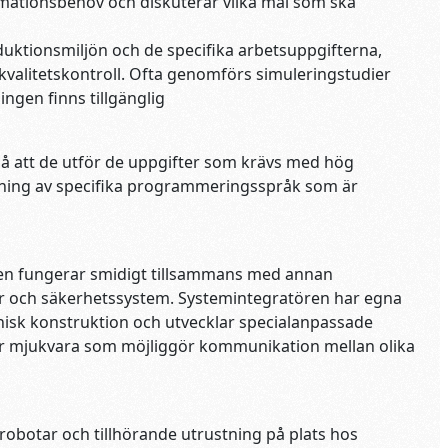
mationsbehov och diskuterar vilka mål som ska
duktionsmiljön och de specifika arbetsuppgifterna,
kvalitetskontroll. Ofta genomförs simuleringstudier
ngen finns tillgänglig
 att de utför de uppgifter som krävs med hög
ndning av specifika programmeringsspråk som är
ten fungerar smidigt tillsammans med annan
er och säkerhetssystem. Systemintegratören har egna
nisk konstruktion och utvecklar specialanpassade
rar mjukvara som möjliggör kommunikation mellan olika
 robotar och tillhörande utrustning på plats hos