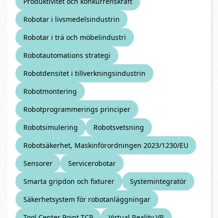
Produktivitet och konkurrenskraft
Robotar i livsmedelsindustrin
Robotar i trä och möbelindustri
Robotautomations strategi
Robotdensitet i tillverkningsindustrin
Robotmontering
Robotprogrammerings principer
Robotsimulering
Robotsvetsning
Robotsäkerhet, Maskinförordningen 2023/1230/EU
Sensorer
Servicerobotar
Smarta gripdon och fixturer
Systemintegratör
Säkerhetsystem för robotanläggningar
Tool Center Point TCP
Virtual Reality VR