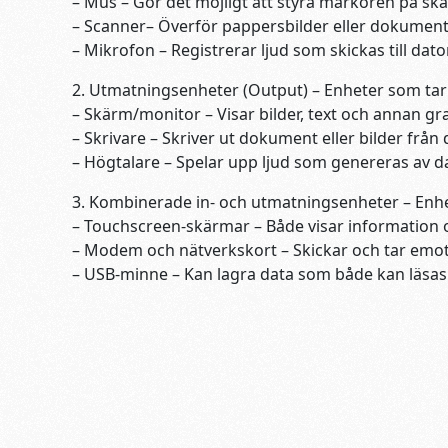
– Mus – Gör det möjligt att styra markören på sk
– Scanner– Överför pappersbilder eller dokument ti
– Mikrofon – Registrerar ljud som skickas till dato
2. Utmatningsenheter (Output) – Enheter som tar
– Skärm/monitor – Visar bilder, text och annan gra
– Skrivare – Skriver ut dokument eller bilder från
– Högtalare – Spelar upp ljud som genereras av d
3. Kombinerade in- och utmatningsenheter – Enhe
– Touchscreen-skärmar – Både visar information
– Modem och nätverkskort – Skickar och tar emot
– USB-minne – Kan lagra data som både kan läsas o