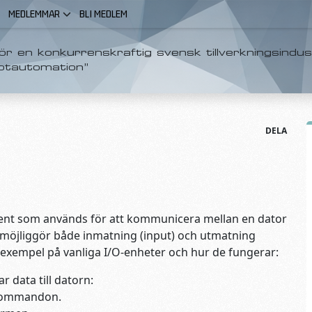
MEDLEMMAR
BLI MEDLEM
r en konkurrenskraftig svensk tillverkningsindus
otautomation”
DELA
ent som används för att kommunicera mellan en dator
 möjliggör både inmatning (input) och utmatning
ra exempel på vanliga I/O-enheter och hur de fungerar:
 data till datorn:
 kommandon.