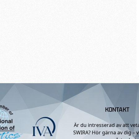
KONTAKT
Är du intresserad av att ve
SWIRA? Hör gärna av dig – v