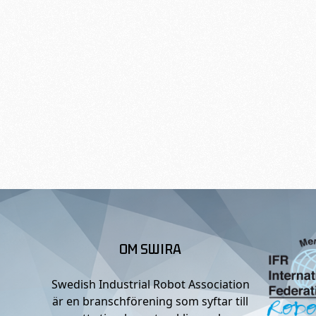
OM SWIRA
Swedish Industrial Robot Association
är en branschförening som syftar till