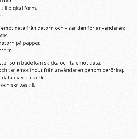
ärmen.
ll digital form.
rn.
 emot data från datorn och visar den för användaren:
fik.
 datorn på papper.
atorn.
ter som både kan skicka och ta emot data:
 och tar emot input från användaren genom beröring.
 data över nätverk.
ch skrivas till.