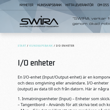
Skip to content
NYHETER
KUNSKAPSBANK
HITTA LEVERANTÖR
OM OSS
”SWIRA verkar fö
genom ökad rob
START
/
KUNSKAPSBANK
/
I/O ENHETER
I/O enheter
En I/O-enhet (Input/Output-enhet) är en kompon
och dess omgivning eller användare. I/O-enheter
(output) av data till och från datorn. Här är någ
1. Inmatningsenheter (Input) – Enheter som skickar
– Tangentbord – Används för att skriva text och